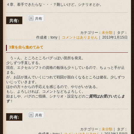
４章、着手できたらな・・・？難しいけど。シナリオとか。
共有
共有:
カテゴリー：
未分類
｜ タグ：
作成者：tony｜
コメントはありません
｜ 2013年1月15日
3章を自ら進めてみて
う～ん、ところところバグっぽい箇所を発見。
少しずつ手直しする。
現在、エクセルソフトの資格の勉強も少々しているので、ちょっと手が止
まる。
が、お話が進んでいくにつれて戦闘が面白くなるところは健在。少しずつ
いじっていきます。
ほかの方々からの手応えを感じるので、やりがいがある。
もし、よろしければ、コメントなどもよろしく。
励ましや、バグのご指摘、シナリオ・設定などのご
質問はお受けいたしま
す
！
共有
共有:
カテゴリー：
未分類
｜ タグ：
作成者：tony｜
コメントはありません
｜ 2013年1月9日