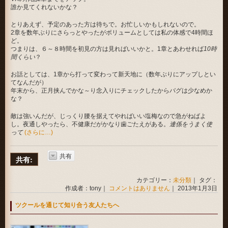
誰か見てくれないかな？
とりあえず、予定のあった方は待ちで。お忙しいかもしれないので。
2章を数年ぶりにさらっとやったがボリュームとしては私の体感で4時間ほ
ど。
つまりは、６～８時間を初見の方は見ればいいかと。1章とあわせれば
10時
間くらい
？
お話としては、1章から打って変わって新天地に（数年ぶりにアップしとい
てなんだが）
年末から、正月挟んでかな～り念入りにチェックしたからバグは少なめか
な？
敵は強いんだが、じっくり腰を据えてやればいい塩梅なので急がねばよ
し。夜通しやったら、不健康だがかなり歯ごたえがある。
連係をうまく使
って
(さらに…)
共有
共有:
カテゴリー：
未分類
｜ タグ：
作成者：tony｜
コメントはありません
｜ 2013年1月3日
ツクールを通じて知り合う友人たちへ