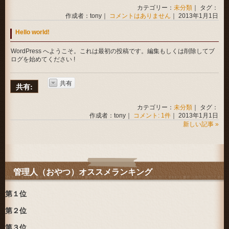
カテゴリー：
未分類
｜ タグ：
作成者：tony｜
コメントはありません
｜ 2013年1月1日
Hello world!
WordPress へようこそ。これは最初の投稿です。編集もしくは削除してブ
ログを始めてください !
共有
共有:
カテゴリー：
未分類
｜ タグ：
作成者：tony｜
コメント: 1件
｜ 2013年1月1日
新しい記事 »
管理人（おやつ）オススメランキング
第１位
第２位
第３位