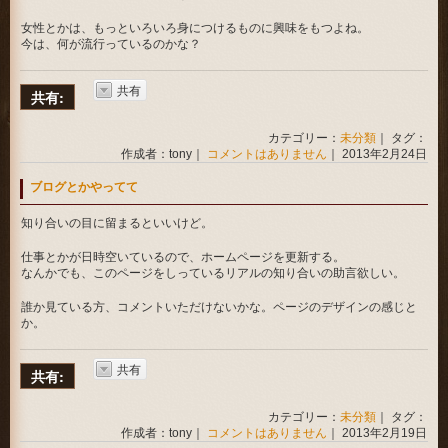
女性とかは、もっといろいろ身につけるものに興味をもつよね。
今は、何が流行っているのかな？
共有
共有:
カテゴリー：
未分類
｜ タグ：
作成者：tony｜
コメントはありません
｜ 2013年2月24日
ブログとかやってて
知り合いの目に留まるといいけど。
仕事とかが日時空いているので、ホームページを更新する。
なんかでも、このページをしっているリアルの知り合いの助言欲しい。
誰か見ている方、コメントいただけないかな。ページのデザインの感じと
か。
共有
共有:
カテゴリー：
未分類
｜ タグ：
作成者：tony｜
コメントはありません
｜ 2013年2月19日