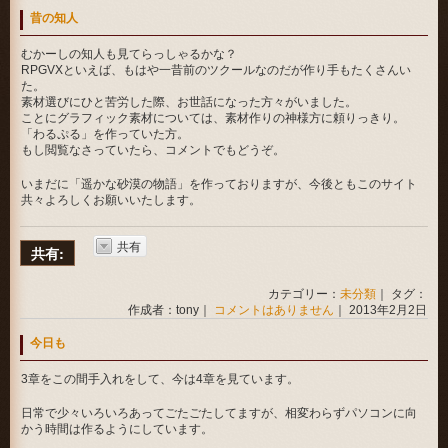
昔の知人
むかーしの知人も見てらっしゃるかな？
RPGVXといえば、もはや一昔前のツクールなのだが作り手もたくさんい
た。
素材選びにひと苦労した際、お世話になった方々がいました。
ことにグラフィック素材については、素材作りの神様方に頼りっきり。
「わるぷる」を作っていた方。
もし閲覧なさっていたら、コメントでもどうぞ。
いまだに「遥かな砂漠の物語」を作っておりますが、今後ともこのサイト
共々よろしくお願いいたします。
共有
共有:
カテゴリー：
未分類
｜ タグ：
作成者：tony｜
コメントはありません
｜ 2013年2月2日
今日も
3章をこの間手入れをして、今は4章を見ています。
日常で少々いろいろあってごたごたしてますが、相変わらずパソコンに向
かう時間は作るようにしています。