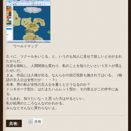
ワールドマップ
久々に、ツクールをいじる。と、いうのも知人に見せて欲しいとせがまれ
たからだ。
住居を移転し、人間関係も変わり、私のことを知りたいという方々が増え
たせいだ。
まぁ、作品には人格が出る。なんらかの自己投影も施されてはいる。（物
語の主人公は女性だが・・・？）
本来、男の私が女性の主人公を書くとどうなるのか？
ドンキホーテ型か、はたまたハムレット型か、その答えがこの作中にあ
る。
ともあれ、知りたいな～と思った方はやるといい。
私が結局のところなんなのかわかる。
みんなとそんなに変わらないよ。
共有
共有: