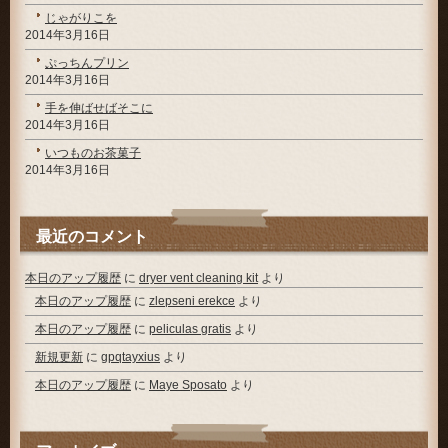
じゃがりこを
2014年3月16日
ぷっちんプリン
2014年3月16日
手を伸ばせばそこに
2014年3月16日
いつものお茶菓子
2014年3月16日
最近のコメント
本日のアップ履歴
に
dryer vent cleaning kit
より
本日のアップ履歴
に
zlepseni erekce
より
本日のアップ履歴
に
peliculas gratis
より
新規更新
に
gpqtayxius
より
本日のアップ履歴
に
Maye Sposato
より