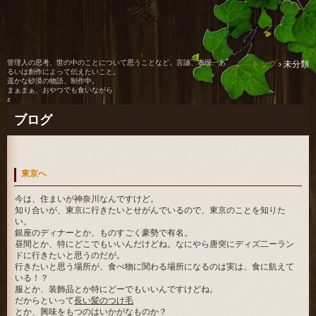
管理人の思考、世の中のことについて思うことなど。言論、表現、あ
トップ
›
未分類
るいは創作によって伝えたいこと。
遥かな砂漠の物語、制作中。
まぁまぁ、おやつでも食いながら
z
ブログ
東京へ
今は、住まいが神奈川なんですけど。
知り合いが、東京に行きたいとせがんでいるので、東京のことを知りた
い。
銀座のディナーとか、ものすごく豪勢で有名。
昼間とか、特にどこでもいいんだけどね。なにやら唐突にディズ二ーラン
ドに行きたいと思うのだが。
行きたいと思う場所が、食べ物に関わる場所になるのは実は、食に飢えて
いる！？
服とか、装飾品とか特にどーでもいいんですけどね。
だからといって
長い髪のつけ毛
とか、興味をもつのはいかがなものか？