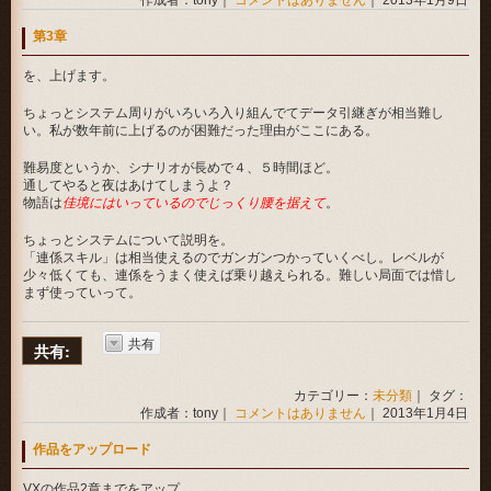
第3章
を、上げます。
ちょっとシステム周りがいろいろ入り組んでてデータ引継ぎが相当難し
い。私が数年前に上げるのが困難だった理由がここにある。
難易度というか、シナリオが長めで４、５時間ほど。
通してやると夜はあけてしまうよ？
物語は
佳境にはいっているのでじっくり腰を据えて
。
ちょっとシステムについて説明を。
「連係スキル」は相当使えるのでガンガンつかっていくべし。レベルが
少々低くても、連係をうまく使えば乗り越えられる。難しい局面では惜し
まず使っていって。
共有
共有:
カテゴリー：
未分類
｜ タグ：
作成者：tony｜
コメントはありません
｜ 2013年1月4日
作品をアップロード
VXの作品2章までをアップ。