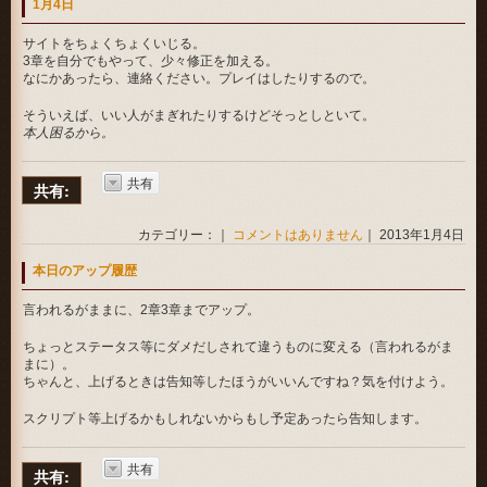
1月4日
サイトをちょくちょくいじる。
3章を自分でもやって、少々修正を加える。
なにかあったら、連絡ください。プレイはしたりするので。
そういえば、いい人がまぎれたりするけどそっとしといて。
本人困るから。
共有
共有:
カテゴリー：｜
コメントはありません
｜ 2013年1月4日
本日のアップ履歴
言われるがままに、2章3章までアップ。
ちょっとステータス等にダメだしされて違うものに変える（言われるがま
まに）。
ちゃんと、上げるときは告知等したほうがいいんですね？気を付けよう。
スクリプト等上げるかもしれないからもし予定あったら告知します。
共有
共有: