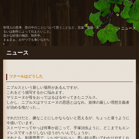
管理人の思考、世の中のことについて思うことなど。言論、表現、あ
トップ
›
ニュース
るいは創作によって伝えたいこと。
遥かな砂漠の物語、制作中。
まぁまぁ、おやつでも食いながら
z
ニュース
ツクールはどうした
ニブルスという新しい場所があるんですが。
これをどう描写するかに悩みます。
マリエーヌが母をおってはるばるやってきたニブルス。
しかし、ニブルスはマリエーヌの思惑とはなれ、規律の厳しい理想主義者
が治める地だった..。
それだけだと、嫌なことにしかならないと思えるが、ちょっと違うように
今描いています。
ストーリーってやっぱ何事か起こって、手塚治虫ように、どこまでもエン
ドレスですっきりしないほうがいいんでしょうか。
それとも、勧善懲悪で、いいやつはいい。悪い奴は悪いでわかりやすくお