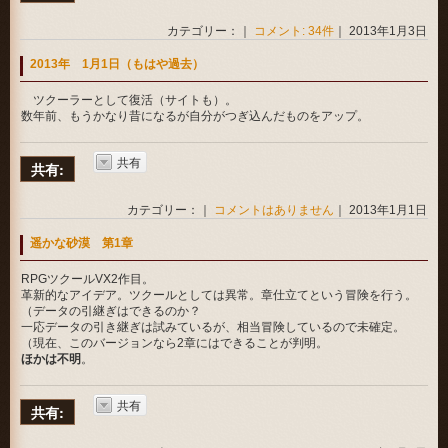
カテゴリー：｜
コメント: 34件
｜ 2013年1月3日
2013年 1月1日（もはや過去）
ツクーラーとして復活（サイトも）。
数年前、もうかなり昔になるが自分がつぎ込んだものをアップ。
共有
共有:
カテゴリー：｜
コメントはありません
｜ 2013年1月1日
遥かな砂漠 第1章
RPGツクールVX2作目。
革新的なアイデア。ツクールとしては異常。章仕立てという冒険を行う。
（データの引継ぎはできるのか？
一応データの引き継ぎは試みているが、相当冒険しているので未確定。
（現在、このバージョンなら2章にはできることが判明。
ほかは不明
。
共有
共有: