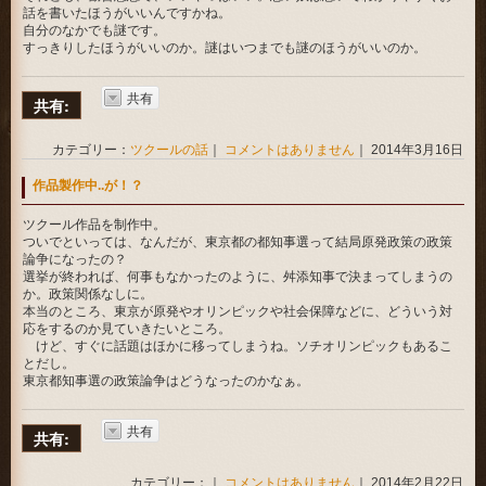
話を書いたほうがいいんですかね。
自分のなかでも謎です。
すっきりしたほうがいいのか。謎はいつまでも謎のほうがいいのか。
共有
共有:
カテゴリー：
ツクールの話
｜
コメントはありません
｜ 2014年3月16日
作品製作中..が！？
ツクール作品を制作中。
ついでといっては、なんだが、東京都の都知事選って結局原発政策の政策
論争になったの？
選挙が終われば、何事もなかったのように、舛添知事で決まってしまうの
か。政策関係なしに。
本当のところ、東京が原発やオリンピックや社会保障などに、どういう対
応をするのか見ていきたいところ。
けど、すぐに話題はほかに移ってしまうね。ソチオリンピックもあるこ
とだし。
東京都知事選の政策論争はどうなったのかなぁ。
共有
共有:
カテゴリー：｜
コメントはありません
｜ 2014年2月22日