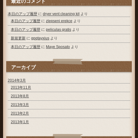
最近のコメント
本日のアップ履歴
に
dryer vent cleaning kit
より
本日のアップ履歴
に
zlepseni erekce
より
本日のアップ履歴
に
peliculas gratis
より
新規更新
に
gpqtayxius
より
本日のアップ履歴
に
Maye Sposato
より
アーカイブ
2014年3月
2013年11月
2013年8月
2013年3月
2013年2月
2013年1月