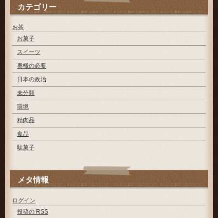
カテゴリー
お茶
お菓子
スイーツ
奥様の必要
日本の政治
未分類
環境
精肉品
食品
駄菓子
メタ情報
ログイン
投稿の
RSS