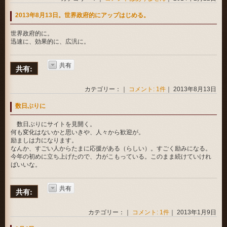
2013年8月13日。世界政府的にアップはじめる。
世界政府的に。
迅速に、効果的に、広汎に。
共有
共有:
カテゴリー：｜
コメント: 1件
｜ 2013年8月13日
数日ぶりに
数日ぶりにサイトを見開く。
何も変化はないかと思いきや、人々から歓迎が。
励ましは力になります。
なんか、すごい人からたまに応援がある（らしい）。すごく励みになる。
今年の初めに立ち上げたので、力がこもっている。このまま続けていけれ
ばいいな。
共有
共有:
カテゴリー：｜
コメント: 1件
｜ 2013年1月9日