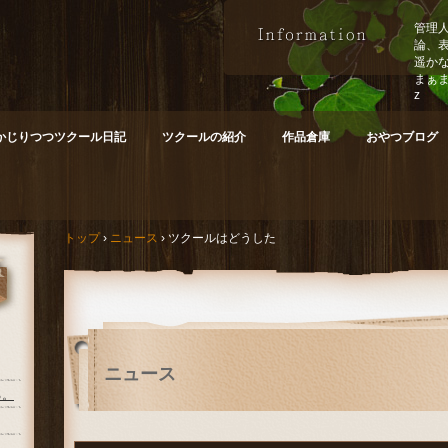
管理
論、
遥か
まぁ
z
かじりつつツクール日記
ツクールの紹介
作品倉庫
おやつブログ
トップ
›
ニュース
›
ツクールはどうした
ニュース
る。