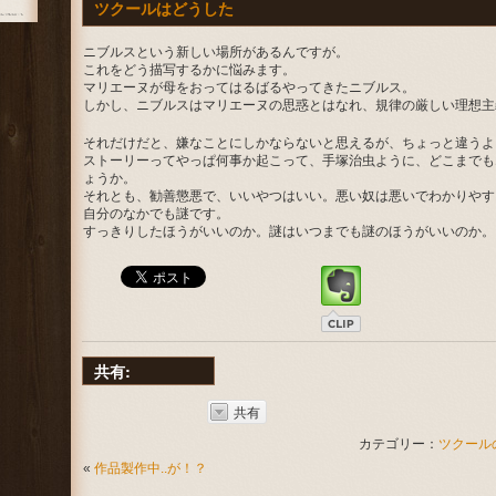
ツクールはどうした
ニブルスという新しい場所があるんですが。
これをどう描写するかに悩みます。
マリエーヌが母をおってはるばるやってきたニブルス。
しかし、ニブルスはマリエーヌの思惑とはなれ、規律の厳しい理想主義
それだけだと、嫌なことにしかならないと思えるが、ちょっと違うよ
ストーリーってやっぱ何事か起こって、手塚治虫ように、どこまでも
ょうか。
それとも、勧善懲悪で、いいやつはいい。悪い奴は悪いでわかりやす
自分のなかでも謎です。
すっきりしたほうがいいのか。謎はいつまでも謎のほうがいいのか。
共有:
共有
カテゴリー：
ツクール
«
作品製作中..が！？