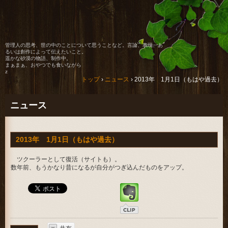
管理人の思考、世の中のことについて思うことなど。言論、表現、あ
るいは創作によって伝えたいこと。
遥かな砂漠の物語、制作中。
まぁまぁ、おやつでも食いながら
z
トップ
›
ニュース
›
2013年 1月1日（もはや過去）
ニュース
2013年 1月1日（もはや過去）
ツクーラーとして復活（サイトも）。
数年前、もうかなり昔になるが自分がつぎ込んだものをアップ。
共有