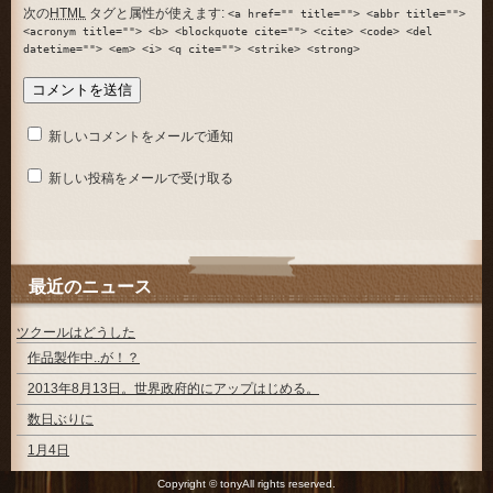
次の
HTML
タグと属性が使えます:
<a href="" title=""> <abbr title="">
<acronym title=""> <b> <blockquote cite=""> <cite> <code> <del
datetime=""> <em> <i> <q cite=""> <strike> <strong>
新しいコメントをメールで通知
新しい投稿をメールで受け取る
最近のニュース
ツクールはどうした
作品製作中..が！？
2013年8月13日。世界政府的にアップはじめる。
数日ぶりに
1月4日
Copyright © tonyAll rights reserved.