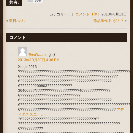
共有:
カテゴリー：｜
コメント: 1件
｜ 2013年8月13日
«
数日ぶりに
作品製作中..が！？
»
コメント
TeetFraurce
より:
2013年10月30日 4:36 PM
Xunjie2013
???????????????????????????????????????????????????????
€???????????????????????????????????????????????
€????????????????????????????????????????????
€???????200903????????????
36400???/?????????????????????40?????????????
€?????????????????????????????
€????????????????????????????????????????????
€??????????????????????????????????????????????????????
€??????????????????????????????????????????????
アデ
ィダス スニーカー
?€???€???????????????????????????????€?
?????????????????????????????????????????????????
€???€???????