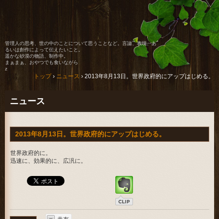
管理人の思考、世の中のことについて思うことなど。言論、表現、あ
るいは創作によって伝えたいこと。
遥かな砂漠の物語、制作中。
まぁまぁ、おやつでも食いながら
z
トップ
›
ニュース
›
2013年8月13日。世界政府的にアップはじめる。
ニュース
2013年8月13日。世界政府的にアップはじめる。
世界政府的に。
迅速に、効果的に、広汎に。
共有